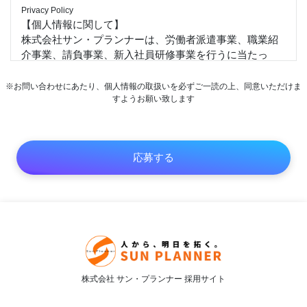
Privacy Policy
【個人情報に関して】
株式会社サン・プランナーは、労働者派遣事業、職業紹
介事業、請負事業、新入社員研修事業を行うに当たっ
て、お客様、求職者並びに当社従業者の個人情報及び特
定個人情報等を保護することは重大な社会的責任と認識
※お問い合わせにあたり、個人情報の取扱いを必ずご一読の上、同意いただけま
します。以下の通り個人情報及び特定個人情報保護方針
すようお願い致します
を定め、適正な取扱いの確保について全社を挙げて取り
組むことを宣言します。
1）個人情報及び特定個人情報等は、受託した業務並びに
従業者の雇用・人事管理上必要な範囲に限定して適切な
手段で取得、提供します。また、特定された利用目的の
達成に必要な範囲を超えた取扱い（目的外利用）を行わ
ず、それを実現するための措置を講じます。
2）個人情報及び特定個人情報等への不正アクセス、また
は個人情報の紛失、破壊、改ざん及び漏えいなどのリス
クに関して教育、監査、改善を通して合理的な安全対策
を講じ、個人情報及び特定個人情報保護体制を継続的に
株式会社 サン・プランナー 採用サイト
向上します。
3）当社が保有する個人情報及び特定個人情報等に関して