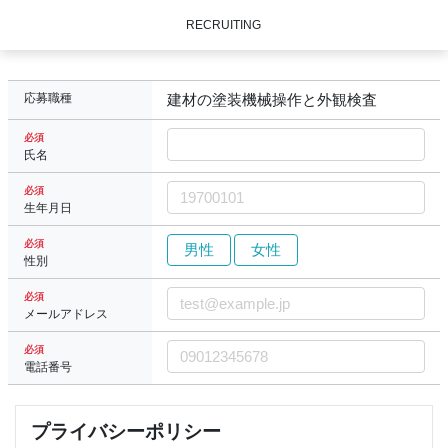
RECRUITING
応募職種
建材の塗装機械操作と外観検査
必須
氏名
必須
生年月日
必須
男性
女性
性別
必須
メールアドレス
必須
電話番号
プライバシーポリシー