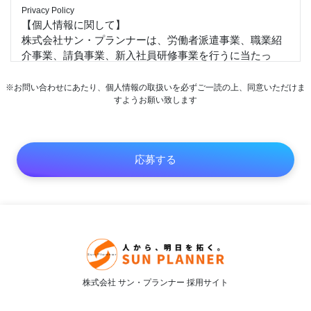
Privacy Policy
【個人情報に関して】
株式会社サン・プランナーは、労働者派遣事業、職業紹
介事業、請負事業、新入社員研修事業を行うに当たっ
て、お客様、求職者並びに当社従業者の個人情報及び特
定個人情報等を保護することは重大な社会的責任と認識
※お問い合わせにあたり、個人情報の取扱いを必ずご一読の上、同意いただけま
します。以下の通り個人情報及び特定個人情報保護方針
すようお願い致します
を定め、適正な取扱いの確保について全社を挙げて取り
組むことを宣言します。
1）個人情報及び特定個人情報等は、受託した業務並びに
従業者の雇用・人事管理上必要な範囲に限定して適切な
手段で取得、提供します。また、特定された利用目的の
達成に必要な範囲を超えた取扱い（目的外利用）を行わ
ず、それを実現するための措置を講じます。
2）個人情報及び特定個人情報等への不正アクセス、また
は個人情報の紛失、破壊、改ざん及び漏えいなどのリス
クに関して教育、監査、改善を通して合理的な安全対策
を講じ、個人情報及び特定個人情報保護体制を継続的に
株式会社 サン・プランナー 採用サイト
向上します。
3）当社が保有する個人情報及び特定個人情報等に関して