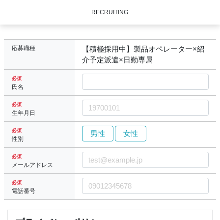
RECRUITING
応募職種
【積極採用中】製品オペレーター×紹
介予定派遣×日勤専属
必須
氏名
必須
生年月日
必須
男性
女性
性別
必須
メールアドレス
必須
電話番号