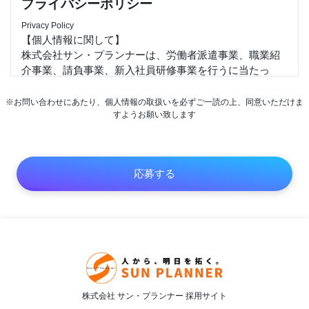
プライバシーポリシー
Privacy Policy
【個人情報に関して】
株式会社サン・プランナーは、労働者派遣事業、職業紹
介事業、請負事業、新入社員研修事業を行うに当たっ
て、お客様、求職者並びに当社従業者の個人情報及び特
定個人情報等を保護することは重大な社会的責任と認識
※お問い合わせにあたり、個人情報の取扱いを必ずご一読の上、同意いただけま
します。以下の通り個人情報及び特定個人情報保護方針
すようお願い致します
を定め、適正な取扱いの確保について全社を挙げて取り
組むことを宣言します。
1）個人情報及び特定個人情報等は、受託した業務並びに
従業者の雇用・人事管理上必要な範囲に限定して適切な
手段で取得、提供します。また、特定された利用目的の
達成に必要な範囲を超えた取扱い（目的外利用）を行わ
ず、それを実現するための措置を講じます。
2）個人情報及び特定個人情報等への不正アクセス、また
は個人情報の紛失、破壊、改ざん及び漏えいなどのリス
クに関して教育、監査、改善を通して合理的な安全対策
を講じ、個人情報及び特定個人情報保護体制を継続的に
株式会社 サン・プランナー 採用サイト
向上します。