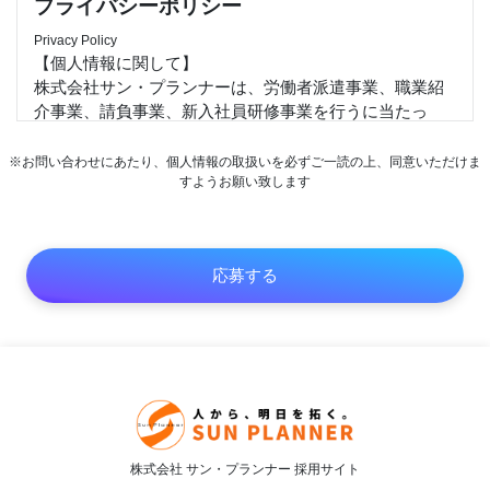
プライバシーポリシー
Privacy Policy
【個人情報に関して】
株式会社サン・プランナーは、労働者派遣事業、職業紹
介事業、請負事業、新入社員研修事業を行うに当たっ
て、お客様、求職者並びに当社従業者の個人情報及び特
定個人情報等を保護することは重大な社会的責任と認識
※お問い合わせにあたり、個人情報の取扱いを必ずご一読の上、同意いただけま
します。以下の通り個人情報及び特定個人情報保護方針
すようお願い致します
を定め、適正な取扱いの確保について全社を挙げて取り
組むことを宣言します。
1）個人情報及び特定個人情報等は、受託した業務並びに
従業者の雇用・人事管理上必要な範囲に限定して適切な
手段で取得、提供します。また、特定された利用目的の
達成に必要な範囲を超えた取扱い（目的外利用）を行わ
ず、それを実現するための措置を講じます。
2）個人情報及び特定個人情報等への不正アクセス、また
は個人情報の紛失、破壊、改ざん及び漏えいなどのリス
クに関して教育、監査、改善を通して合理的な安全対策
を講じ、個人情報及び特定個人情報保護体制を継続的に
株式会社 サン・プランナー 採用サイト
向上します。