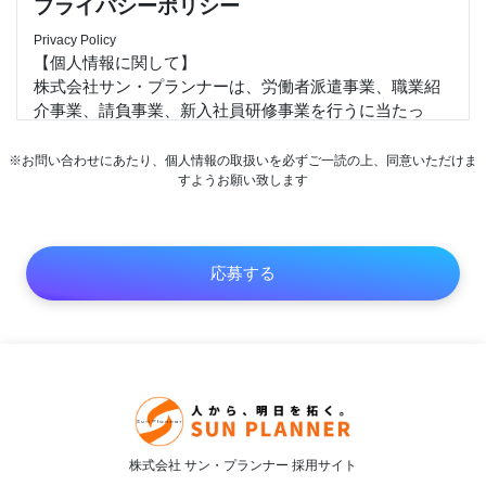
プライバシーポリシー
Privacy Policy
【個人情報に関して】
株式会社サン・プランナーは、労働者派遣事業、職業紹
介事業、請負事業、新入社員研修事業を行うに当たっ
て、お客様、求職者並びに当社従業者の個人情報及び特
定個人情報等を保護することは重大な社会的責任と認識
※お問い合わせにあたり、個人情報の取扱いを必ずご一読の上、同意いただけま
します。以下の通り個人情報及び特定個人情報保護方針
すようお願い致します
を定め、適正な取扱いの確保について全社を挙げて取り
組むことを宣言します。
1）個人情報及び特定個人情報等は、受託した業務並びに
従業者の雇用・人事管理上必要な範囲に限定して適切な
手段で取得、提供します。また、特定された利用目的の
達成に必要な範囲を超えた取扱い（目的外利用）を行わ
ず、それを実現するための措置を講じます。
2）個人情報及び特定個人情報等への不正アクセス、また
は個人情報の紛失、破壊、改ざん及び漏えいなどのリス
クに関して教育、監査、改善を通して合理的な安全対策
を講じ、個人情報及び特定個人情報保護体制を継続的に
株式会社 サン・プランナー 採用サイト
向上します。