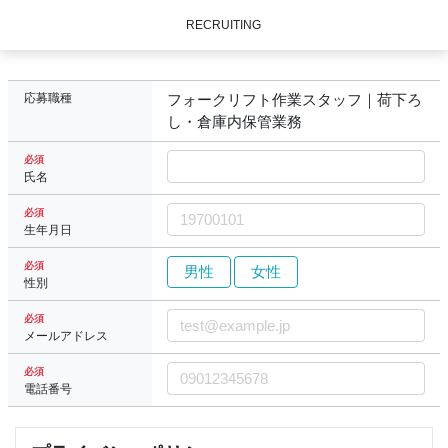
RECRUITING
応募職種
フォークリフト作業スタッフ｜荷下ろ
し・倉庫内保管業務
必須
氏名
必須
生年月日
必須
男性
女性
性別
必須
メールアドレス
必須
電話番号