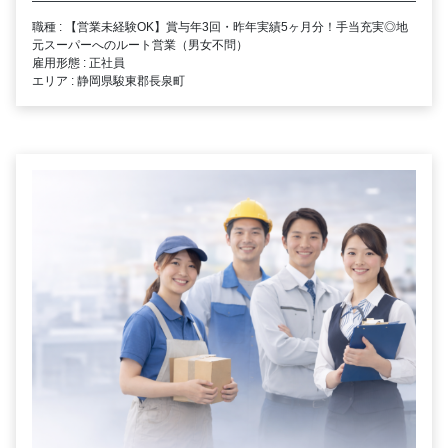
職種 : 【営業未経験OK】賞与年3回・昨年実績5ヶ月分！手当充実◎地
元スーパーへのルート営業（男女不問）
雇用形態 : 正社員
エリア : 静岡県駿東郡長泉町