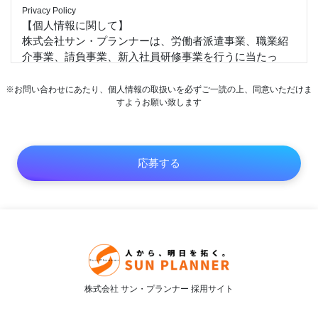
Privacy Policy
【個人情報に関して】
株式会社サン・プランナーは、労働者派遣事業、職業紹
介事業、請負事業、新入社員研修事業を行うに当たっ
て、お客様、求職者並びに当社従業者の個人情報及び特
定個人情報等を保護することは重大な社会的責任と認識
※お問い合わせにあたり、個人情報の取扱いを必ずご一読の上、同意いただけま
します。以下の通り個人情報及び特定個人情報保護方針
すようお願い致します
を定め、適正な取扱いの確保について全社を挙げて取り
組むことを宣言します。
1）個人情報及び特定個人情報等は、受託した業務並びに
従業者の雇用・人事管理上必要な範囲に限定して適切な
手段で取得、提供します。また、特定された利用目的の
達成に必要な範囲を超えた取扱い（目的外利用）を行わ
ず、それを実現するための措置を講じます。
2）個人情報及び特定個人情報等への不正アクセス、また
は個人情報の紛失、破壊、改ざん及び漏えいなどのリス
クに関して教育、監査、改善を通して合理的な安全対策
を講じ、個人情報及び特定個人情報保護体制を継続的に
株式会社 サン・プランナー 採用サイト
向上します。
3）当社が保有する個人情報及び特定個人情報等に関して