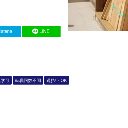
atena
LINE
見学可
転職回数不問
週払い OK