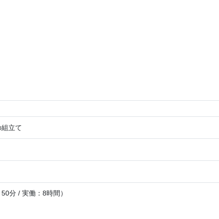
の組立て
0分 / 実働：8時間）