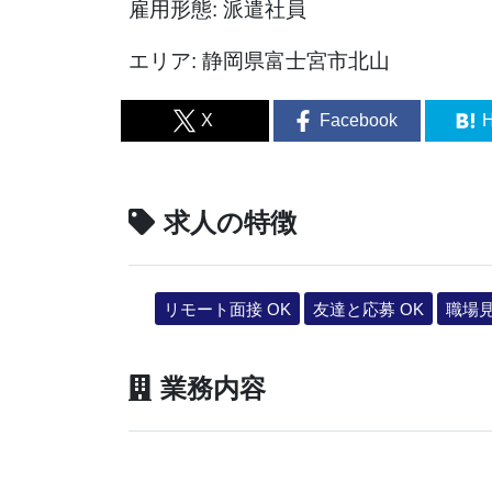
雇用形態: 派遣社員
エリア: 静岡県富士宮市北山
X
Facebook
H
求人の特徴
リモート面接 OK
友達と応募 OK
職場
業務内容