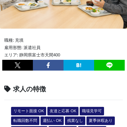
職種: 充填
雇用形態: 派遣社員
エリア: 静岡県富士市天間400
求人の特徴
リモート面接 OK
友達と応募 OK
職場見学可
転職回数不問
週払い OK
残業なし
夏季休暇あり