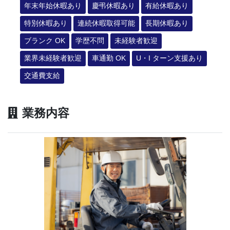
年末年始休暇あり
慶弔休暇あり
有給休暇あり
特別休暇あり
連続休暇取得可能
長期休暇あり
ブランク OK
学歴不問
未経験者歓迎
業界未経験者歓迎
車通勤 OK
U・I ターン支援あり
交通費支給
業務内容