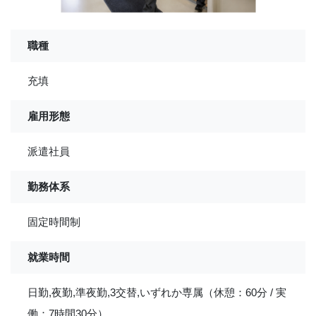
職種
充填
雇用形態
派遣社員
勤務体系
固定時間制
就業時間
日勤,夜勤,準夜勤,3交替,いずれか専属（休憩：60分 / 実
働：7時間30分）