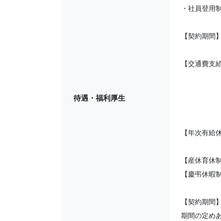
・社員登用
【契約期間】
【交通費支給
待遇・福利厚生
【年次有給
【産休育休
【慶弔休暇
【契約期間
期間の定めあ