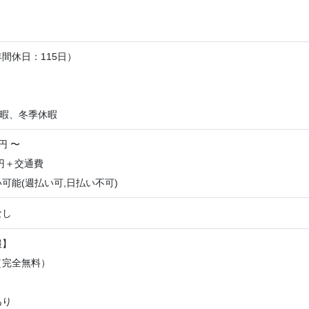
間休日：115日）
】
休暇、冬季休暇
円 〜
0円＋交通費
可能(週払い可,日払い不可)
なし
報】
（完全無料）
り
あり