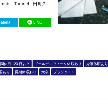
sb Tamachi 田町ス
atena
LINE
間休日 120 日以上
ゴールデンウィーク休暇あり
介護休暇あり
暇あり
長期休暇あり
大卒
ブランク OK