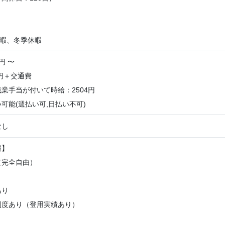
】
休暇、冬季休暇
円 〜
3円＋交通費
業手当が付いて時給：2504円
可能(週払い可,日払い不可)
なし
報】
（完全自由）
り
あり
制度あり（登用実績あり）