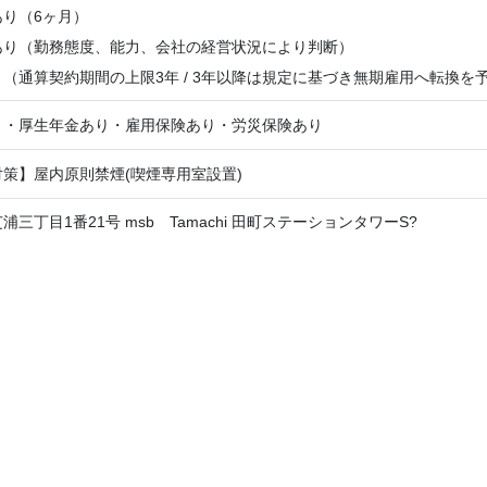
り（6ヶ月）
あり（勤務態度、能力、会社の経営状況により判断）
（通算契約期間の上限3年 / 3年以降は規定に基づき無期雇用へ転換を
り・厚生年金あり・雇用保険あり・労災保険あり
策】屋内原則禁煙(喫煙専用室設置)
三丁目1番21号 msb Tamachi 田町ステーションタワーS?