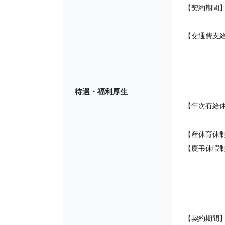
【契約期間】
【交通費支
待遇・福利厚生
【年次有給
【産休育休
【慶弔休暇
【契約期間