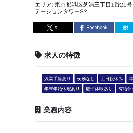
エリア: 東京都港区芝浦三丁目1番21号 m
テーションタワーS?
X
Facebook
H
求人の特徴
残業手当あり
夜勤なし
土日祝休み
年
年末年始休暇あり
慶弔休暇あり
有給休
業務内容