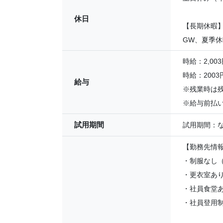
休日
【長期休暇
GW、夏季
時給：2,003
時給：200
給与
※残業時は残
※給与前払い
試用期間
試用期間：
【勤務先情
・制服なし
・更衣室あ
・社員食堂
・社員登用