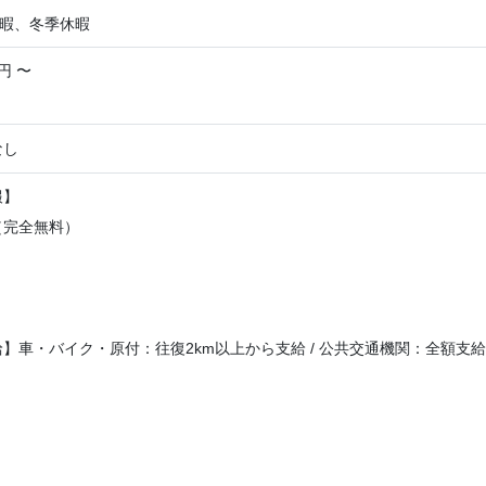
休暇、冬季休暇
円 〜
なし
報】
（完全無料）
】車・バイク・原付：往復2km以上から支給 / 公共交通機関：全額支給