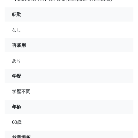
転勤
なし
再雇用
あり
学歴
学歴不問
年齢
60歳
就業場所