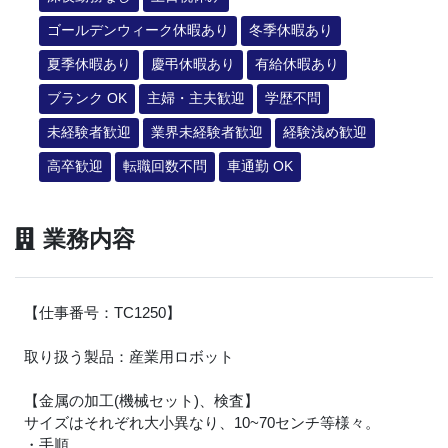
ゴールデンウィーク休暇あり
冬季休暇あり
夏季休暇あり
慶弔休暇あり
有給休暇あり
ブランク OK
主婦・主夫歓迎
学歴不問
未経験者歓迎
業界未経験者歓迎
経験浅め歓迎
高卒歓迎
転職回数不問
車通勤 OK
業務内容
【仕事番号：TC1250】
取り扱う製品：産業用ロボット
【金属の加工(機械セット)、検査】
サイズはそれぞれ大小異なり、10~70センチ等様々。
・手順