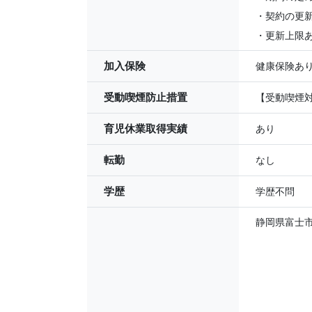
・契約の更
・更新上限あ
加入保険
健康保険あ
受動喫煙防止措置
【受動喫煙対
育児休業取得実績
あり
転勤
なし
学歴
学歴不問
静岡県富士市