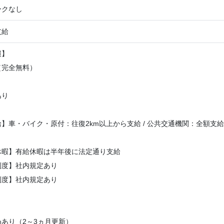
ークなし
支給
報】
（完全無料）
り
あり
】車・バイク・原付：往復2km以上から支給 / 公共交通機関：全額支給
休暇】有給休暇は半年後に法定通り支給
制度】社内規定あり
制度】社内規定あり
】
あり（2～3ヵ月更新）