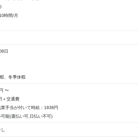
0
10時間/月
08日
】
休暇、冬季休暇
円 〜
0円＋交通費
業手当が付いて時給：1838円
可能(週払い可,日払い不可)
なし