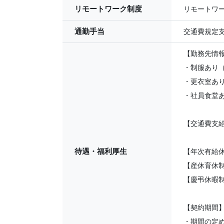
リモートワーク制度
リモートワ
通勤手当
交通費規定
【勤務先情
・制服あり
・更衣室あ
・社員食堂
【交通費支給
待遇・福利厚生
【年次有給
【産休育休
【慶弔休暇
【契約期間
・期間の定め