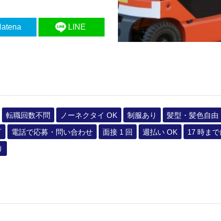
atena
LINE
転職回数不問
ノーネクタイ OK
制服あり
髪型・髪色自由
可
電話で応募・問い合わせ
面接 1 回
週払い OK
17 時ま
り