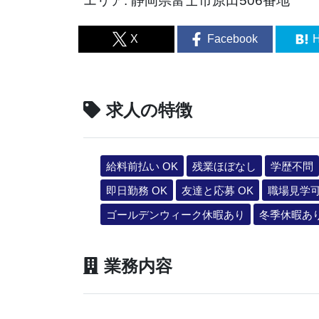
エリア: 静岡県富士市原田506番地
X
Facebook
H
求人の特徴
給料前払い OK
残業ほぼなし
学歴不問
即日勤務 OK
友達と応募 OK
職場見学
ゴールデンウィーク休暇あり
冬季休暇あ
業務内容