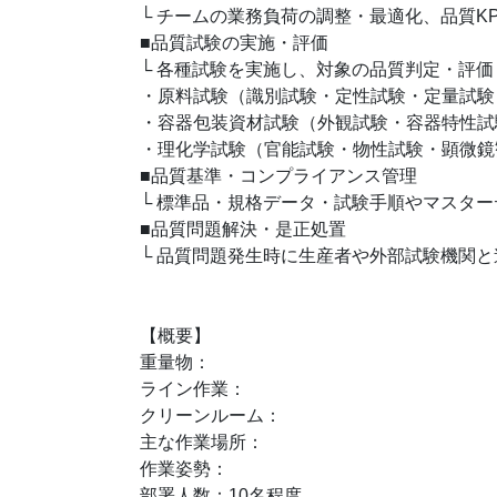
└ チームの業務負荷の調整・最適化、品質K
■品質試験の実施・評価
└ 各種試験を実施し、対象の品質判定・評価
・原料試験（識別試験・定性試験・定量試験
・容器包装資材試験（外観試験・容器特性試
・理化学試験（官能試験・物性試験・顕微鏡
■品質基準・コンプライアンス管理
└ 標準品・規格データ・試験手順やマスタ
■品質問題解決・是正処置
└ 品質問題発生時に生産者や外部試験機関
【概要】
重量物：
ライン作業：
クリーンルーム：
主な作業場所：
作業姿勢：
部署人数：10名程度