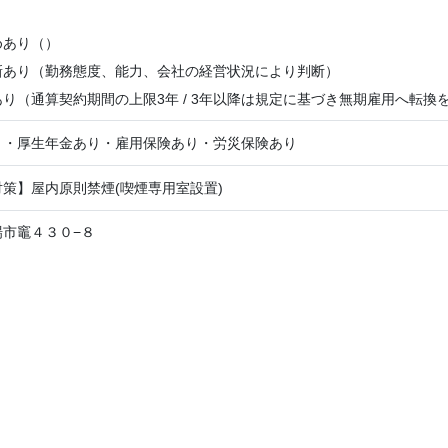
】
めあり（）
新あり（勤務態度、能力、会社の経営状況により判断）
り（通算契約期間の上限3年 / 3年以降は規定に基づき無期雇用へ転換
り・厚生年金あり・雇用保険あり・労災保険あり
策】屋内原則禁煙(喫煙専用室設置)
場市竈４３０−８