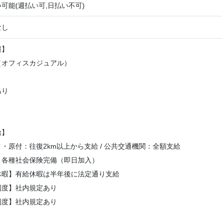
可能(週払い可,日払い不可)
なし
報】
（オフィスカジュアル）
り
あり
給】
・原付：往復2km以上から支給 / 公共交通機関：全額支給
】各種社会保険完備（即日加入）
休暇】有給休暇は半年後に法定通り支給
制度】社内規定あり
制度】社内規定あり