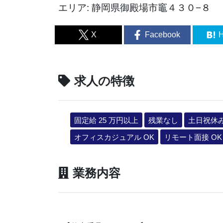
エリア: 静岡県御殿場市竈４３０−８
X
Facebook
H
求人の特徴
固定給 25 万円以上
残業なし
土日祝休
オフィスカジュアル OK
リモート面接 OK
業務内容