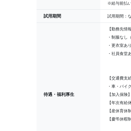
※給与前払い
試用期間
試用期間：
【勤務先情
・制服なし
・更衣室あ
・社員食堂
【交通費支
・車・バイク
待遇・福利厚生
【加入保険
【年次有給
【産休育休
【慶弔休暇