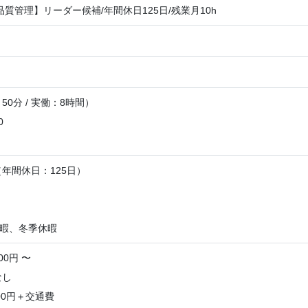
品質管理】リーダー候補/年間休日125日/残業月10h
0分 / 実働：8時間）
0
年間休日：125日）
】
休暇、冬季休暇
00円 〜
なし
00円＋交通費