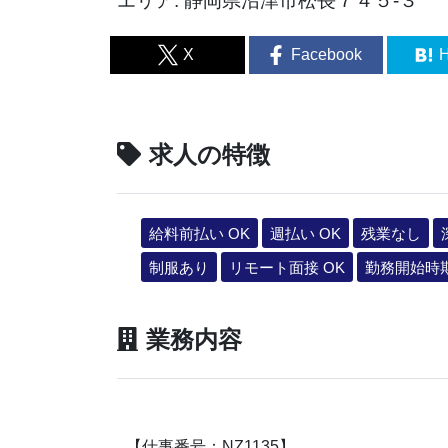
エリア: 静岡県沼津市松長７４５-３
X
Facebook
H
求人の特徴
給料前払い OK
週払い OK
残業なし
制服あり
リモート面接 OK
勤務開始時
業務内容
【仕事番号：NZ1135】