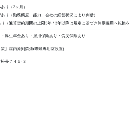
めあり（2ヶ月）
新あり（勤務態度、能力、会社の経営状況により判断）
り（通算契約期間の上限3年 / 3年以降は規定に基づき無期雇用へ転換
り・厚生年金あり・雇用保険あり・労災保険あり
策】屋内原則禁煙(喫煙専用室設置)
松長７４５-３