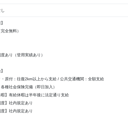
なし
報】
（完全無料）
り
制度あり（登用実績あり）
給】
・原付：往復2km以上から支給 / 公共交通機関：全額支給
】各種社会保険完備（即日加入）
休暇】有給休暇は半年後に法定通り支給
制度】社内規定あり
制度】社内規定あり
】