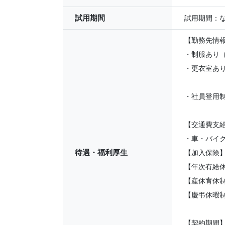
試用期間
試用期間：
【勤務先情
・制服あり
・更衣室あ
・社員登用
【交通費支
・車・バイク
待遇・福利厚生
【加入保険
【年次有給
【産休育休
【慶弔休暇
【契約期間