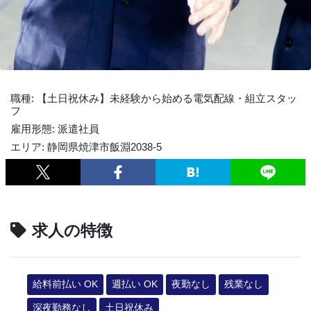
職種: 【土日祝休み】未経験から始める電気配線・組立スタッ
フ
雇用形態: 派遣社員
エリア: 静岡県焼津市飯淵2038-5
求人の特徴
給料前払い OK
週払い OK
夜勤なし
残業なし
深夜勤務なし
土日祝休み