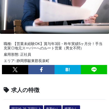
職種: 【営業未経験OK】賞与年3回・昨年実績5ヶ月分！手当
充実◎地元スーパーへのルート営業（男女不問）
雇用形態: 正社員
エリア: 静岡県駿東郡長泉町
求人の特徴
固定給 25 万円以上
夜勤なし
残業なし