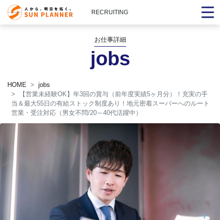
RECRUITING
お仕事詳細
jobs
HOME
jobs
【営業未経験OK】年3回の賞与（前年度実績5ヶ月分）！充実の手
当＆最大55日の有給ストック制度あり！地元密着スーパーへのルート
営業・受注対応（男女不問/20～40代活躍中）