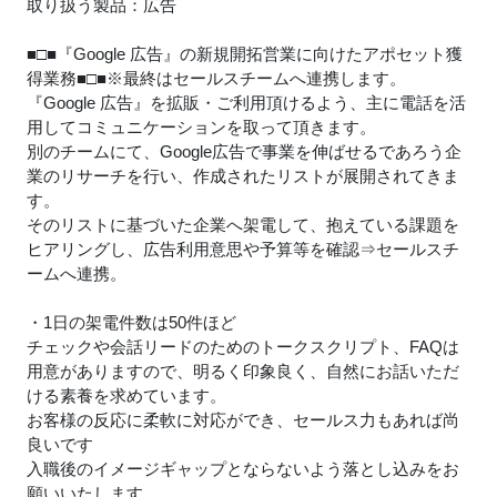
取り扱う製品：広告
■□■『Google 広告』の新規開拓営業に向けたアポセット獲
得業務■□■※最終はセールスチームへ連携します。
『Google 広告』を拡販・ご利用頂けるよう、主に電話を活
用してコミュニケーションを取って頂きます。
別のチームにて、Google広告で事業を伸ばせるであろう企
業のリサーチを行い、作成されたリストが展開されてきま
す。
そのリストに基づいた企業へ架電して、抱えている課題を
ヒアリングし、広告利用意思や予算等を確認⇒セールスチ
ームへ連携。
・1日の架電件数は50件ほど
チェックや会話リードのためのトークスクリプト、FAQは
用意がありますので、明るく印象良く、自然にお話いただ
ける素養を求めています。
お客様の反応に柔軟に対応ができ、セールス力もあれば尚
良いです
入職後のイメージギャップとならないよう落とし込みをお
願いいたします。