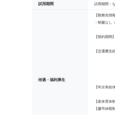
試用期間
試用期間：
【勤務先情
・制服なし
【契約期間】
【交通費支
待遇・福利厚生
【年次有給
【産休育休
【慶弔休暇