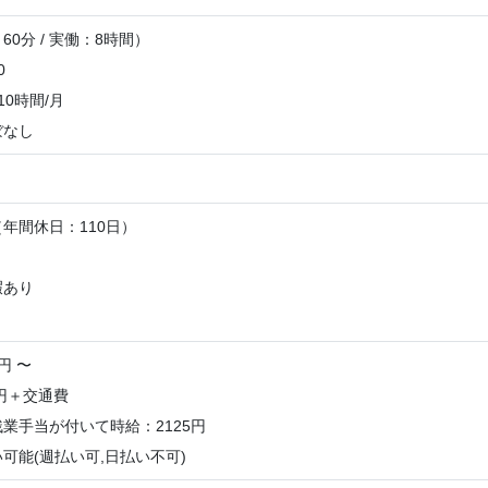
0分 / 実働：8時間）
0
10時間/月
ぼなし
年間休日：110日）
】
暇あり
円 〜
0円＋交通費
業手当が付いて時給：2125円
可能(週払い可,日払い不可)